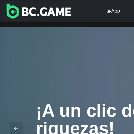
App
¡A un clic d
riquezas!