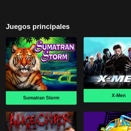
Cómo funcionan las recompensas VIP y de fidelidad
Tarifas
Juegos principales
X-Men
Sumatran Storm