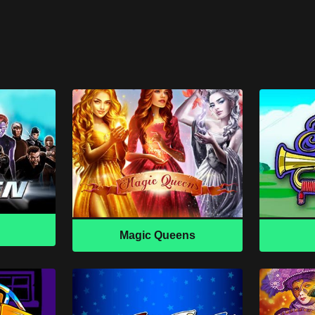
Magic Queens