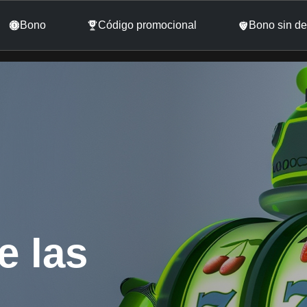
Bono
Código promocional
Bono sin de
e las