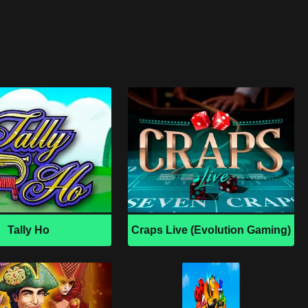
Tally Ho
Craps Live (Evolution Gaming)