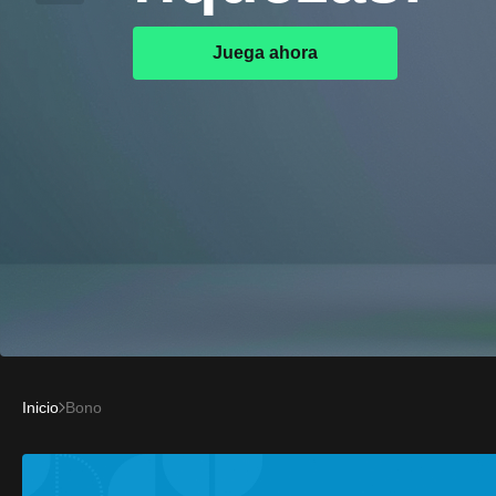
Juega ahora
Inicio
Bono